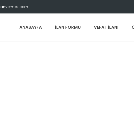
tilanvermek.com
ANASAYFA
İLAN FORMU
VEFAT İLANI
Ö