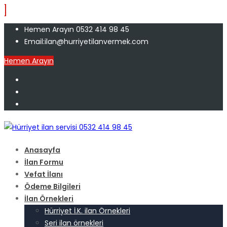
Hemen Arayın 0532 414 98 45
Email:ilan@hurriyetilanvermek.com
Hemen Arayın
Anasayfa
İlan Formu
Vefat İlanı
Ödeme Bilgileri
İlan Örnekleri
Hürriyet İ.K. ilan Örnekleri
Seri ilan örnekleri