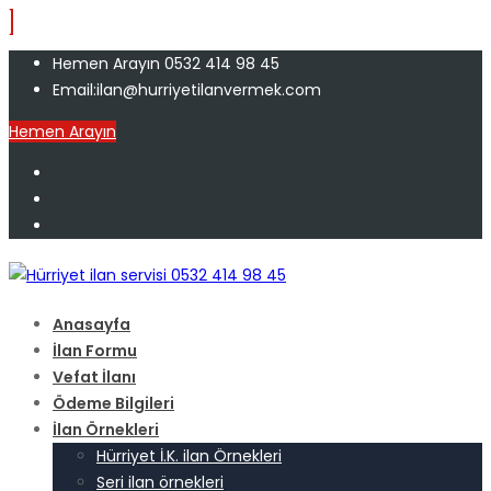
Hemen Arayın 0532 414 98 45
Email:ilan@hurriyetilanvermek.com
Hemen Arayın
Anasayfa
İlan Formu
Vefat İlanı
Ödeme Bilgileri
İlan Örnekleri
Hürriyet İ.K. ilan Örnekleri
Seri ilan örnekleri