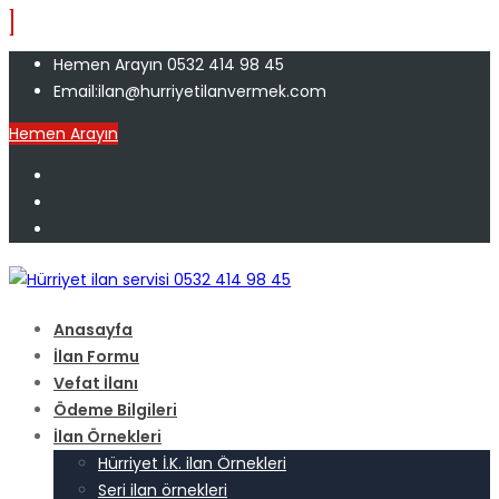
Hemen Arayın 0532 414 98 45
Email:ilan@hurriyetilanvermek.com
Hemen Arayın
Anasayfa
İlan Formu
Vefat İlanı
Ödeme Bilgileri
İlan Örnekleri
Hürriyet İ.K. ilan Örnekleri
Seri ilan örnekleri